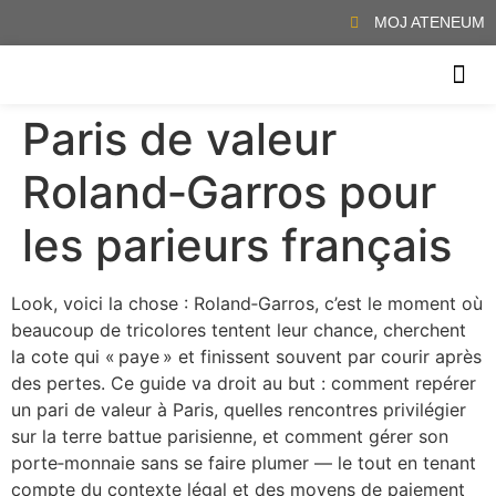
MOJ ATENEUM
Paris de valeur
, απολαμβάνοντας τη ζωντανή ατμόσφαιρα και την αίσθηση της αυθεντικής
ΖΉΣΤΕ ΤΗΝ ΕΜΠΕΙΡΊΑ ΕΝΌΣ ΠΡΑΓΜΑΤΙΚΟΎ Κ
Roland‑Garros pour
les parieurs français
Look, voici la chose : Roland‑Garros, c’est le moment où
beaucoup de tricolores tentent leur chance, cherchent
la cote qui « paye » et finissent souvent par courir après
des pertes. Ce guide va droit au but : comment repérer
un pari de valeur à Paris, quelles rencontres privilégier
sur la terre battue parisienne, et comment gérer son
porte‑monnaie sans se faire plumer — le tout en tenant
compte du contexte légal et des moyens de paiement