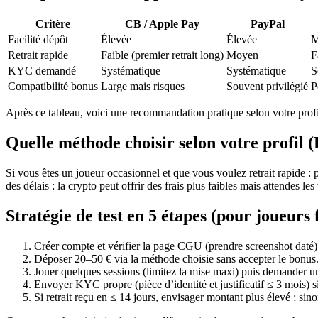
Critère
CB / Apple Pay
PayPal
Facilité dépôt
Élevée
Élevée
M
Retrait rapide
Faible (premier retrait long)
Moyen
F
KYC demandé
Systématique
Systématique
S
Compatibilité bonus
Large mais risques
Souvent privilégié
P
Après ce tableau, voici une recommandation pratique selon votre profi
Quelle méthode choisir selon votre profil 
Si vous êtes un joueur occasionnel et que vous voulez retrait rapide 
des délais : la crypto peut offrir des frais plus faibles mais attendes l
Stratégie de test en 5 étapes (pour joueurs 
Créer compte et vérifier la page CGU (prendre screenshot daté)
Déposer 20–50 € via la méthode choisie sans accepter le bonus
Jouer quelques sessions (limitez la mise maxi) puis demander un 
Envoyer KYC propre (pièce d’identité et justificatif ≤ 3 mois) 
Si retrait reçu en ≤ 14 jours, envisager montant plus élevé ; sino