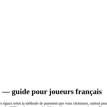
ίλερ στο
sportingbet
, απολαμβάνοντας τη ζωντανή ατμόσφαιρα και την 
ίλερ στο
sportingbet
, απολαμβάνοντας τη ζωντανή ατμόσφαιρα και την 
 — guide pour joueurs français
ours égaux selon la méthode de paiement que vous choisissez, surtout pou