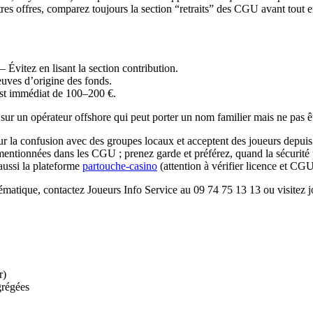
utres offres, comparez toujours la section “retraits” des CGU avant tout
— Évitez en lisant la section contribution.
uves d’origine des fonds.
 test immédiat de 100–200 €.
 sur un opérateur offshore qui peut porter un nom familier mais ne pas ê
 sur la confusion avec des groupes locaux et acceptent des joueurs depu
mentionnées dans les CGU ; prenez garde et préférez, quand la sécurité 
aussi la plateforme
partouche-casino
(attention à vérifier licence et CG
ématique, contactez Joueurs Info Service au 09 74 75 13 13 ou visitez 
r)
grégées