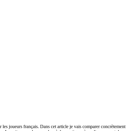
αίσθηση της αυθεντικής δράσης στο διαδίκτυο.
αίσθηση της αυθεντικής δράσης στο διαδίκτυο.
r les joueurs français. Dans cet article je vais comparer concrètement