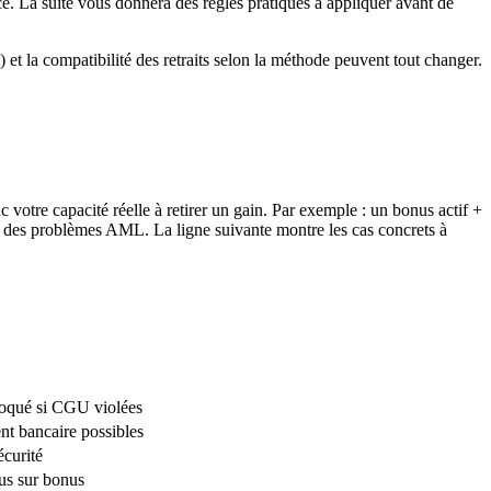
. La suite vous donnera des règles pratiques à appliquer avant de
et la compatibilité des retraits selon la méthode peuvent tout changer.
 votre capacité réelle à retirer un gain. Par exemple : un bonus actif +
ser des problèmes AML. La ligne suivante montre les cas concrets à
bloqué si CGU violées
ent bancaire possibles
curité
fus sur bonus