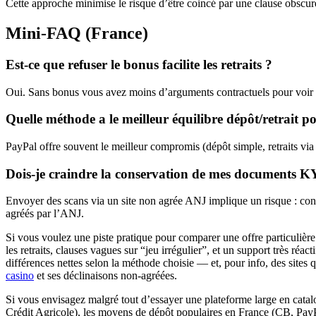
Cette approche minimise le risque d’être coincé par une clause obscur
Mini‑FAQ (France)
Est‑ce que refuser le bonus facilite les retraits ?
Oui. Sans bonus vous avez moins d’arguments contractuels pour voir votr
Quelle méthode a le meilleur équilibre dépôt/retrait p
PayPal offre souvent le meilleur compromis (dépôt simple, retraits via 
Dois‑je craindre la conservation de mes documents 
Envoyer des scans via un site non agrée ANJ implique un risque : conse
agréés par l’ANJ.
Si vous voulez une piste pratique pour comparer une offre particulière 
les retraits, clauses vagues sur “jeu irrégulier”, et un support très réa
différences nettes selon la méthode choisie — et, pour info, des site
casino
et ses déclinaisons non‑agréées.
Si vous envisagez malgré tout d’essayer une plateforme large en catal
Crédit Agricole), les moyens de dépôt populaires en France (CB, PayPal,