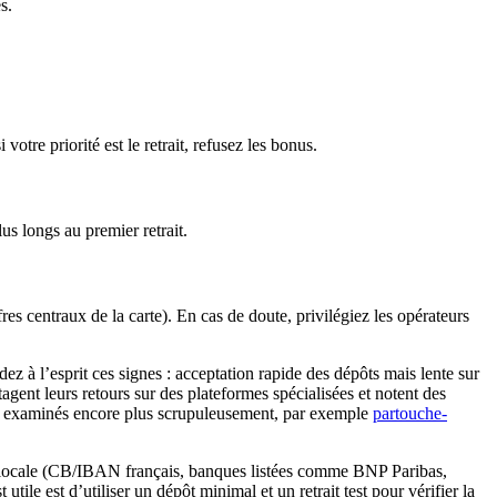
s.
tre priorité est le retrait, refusez les bonus.
us longs au premier retrait.
s centraux de la carte). En cas de doute, privilégiez les opérateurs
ez à l’esprit ces signes : acceptation rapide des dépôts mais lente sur
rtagent leurs retours sur des plateformes spécialisées et notent des
tre examinés encore plus scrupuleusement, par exemple
partouche-
ire locale (CB/IBAN français, banques listées comme BNP Paribas,
le est d’utiliser un dépôt minimal et un retrait test pour vérifier la