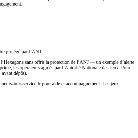
 engagement.
tre protégé par l’ANJ.
is l’Hexagone sans offrir la protection de l’ANJ — un exemple d’alerte
prime, les opérateurs agréés par l’Autorité Nationale des Jeux. Pour
U avant dépôt).
joueurs‑info‑service.fr pour aide et accompagnement. Les jeux