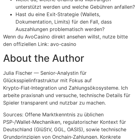
unterstützt werden und welche Gebühren anfallen?
Hast du eine Exit‑Strategie (Wallets,
Dokumentation, Limits) für den Fall, dass
Auszahlungen problematisch werden?
Wenn du AvoCasino direkt ansehen willst, nutze bitte
den offiziellen Link: avo-casino
About the Author
Julia Fischer — Senior-Analystin für
Glücksspielinfrastruktur mit Fokus auf
Krypto‑Fiat‑Integration und Zahlungsökosysteme. Ich
arbeite praxisnah und versuche, technische Details für
Spieler transparent und nutzbar zu machen.
Sources: Offene Marktkenntnis zu üblichen
PSP‑/Wallet‑Mechaniken, regulatorischer Kontext für
Deutschland (GlüStV, GGL, OASIS), sowie technische
Grundprinzipien von Onchain‑Zahlungen. Konkrete