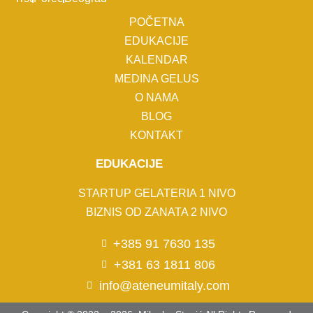
POČETNA
EDUKACIJE
KALENDAR
MEDINA GELUS
O NAMA
BLOG
KONTAKT
EDUKACIJE
STARTUP GELATERIA 1 NIVO
BIZNIS OD ZANATA 2 NIVO
+385 91 7630 135
+381 63 1811 806
info@ateneumitaly.com