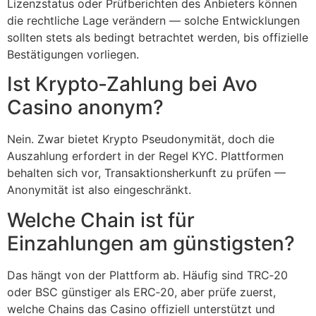
Lizenzstatus oder Prüfberichten des Anbieters können
die rechtliche Lage verändern — solche Entwicklungen
sollten stets als bedingt betrachtet werden, bis offizielle
Bestätigungen vorliegen.
Ist Krypto‑Zahlung bei Avo
Casino anonym?
Nein. Zwar bietet Krypto Pseudonymität, doch die
Auszahlung erfordert in der Regel KYC. Plattformen
behalten sich vor, Transaktionsherkunft zu prüfen —
Anonymität ist also eingeschränkt.
Welche Chain ist für
Einzahlungen am günstigsten?
Das hängt von der Plattform ab. Häufig sind TRC‑20
oder BSC günstiger als ERC‑20, aber prüfe zuerst,
welche Chains das Casino offiziell unterstützt und