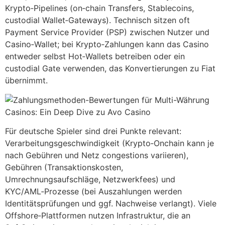
Krypto‑Pipelines (on‑chain Transfers, Stablecoins,
custodial Wallet‑Gateways). Technisch sitzen oft
Payment Service Provider (PSP) zwischen Nutzer und
Casino‑Wallet; bei Krypto‑Zahlungen kann das Casino
entweder selbst Hot‑Wallets betreiben oder ein
custodial Gate verwenden, das Konvertierungen zu Fiat
übernimmt.
Für deutsche Spieler sind drei Punkte relevant:
Verarbeitungsgeschwindigkeit (Krypto‑Onchain kann je
nach Gebühren und Netz congestions variieren),
Gebühren (Transaktionskosten,
Umrechnungsaufschläge, Netzwerkfees) und
KYC/AML‑Prozesse (bei Auszahlungen werden
Identitätsprüfungen und ggf. Nachweise verlangt). Viele
Offshore‑Plattformen nutzen Infrastruktur, die an