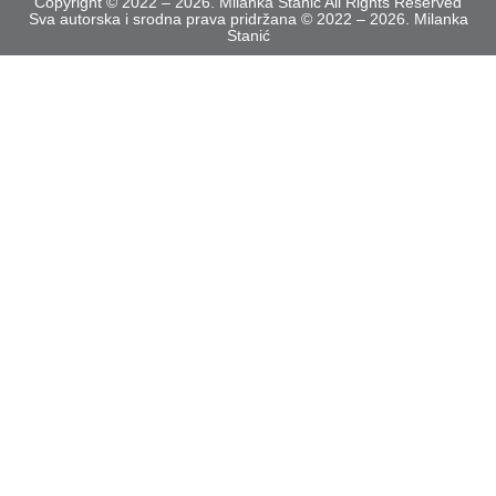
Copyright © 2022 – 2026. Milanka Stanić All Rights Reserved
Sva autorska i srodna prava pridržana © 2022 – 2026. Milanka
Stanić