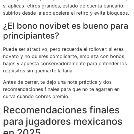
si aplicas retiros grandes, estado de cuenta bancario;
subirlos desde la app acelera el retiro y evita bloqueos.
¿El bono novibet es bueno para
principiantes?
Puede ser atractivo, pero recuerda el rollover: si eres
novato y no quieres complicarte, empieza con bonos
bajos y apuesta conservadoramente para entender los
requisitos sin quemarte la lana.
Antes de cerrar, te dejo una nota práctica y dos
recomendaciones finales para que no te agarren en
curva cuando cobres premio.
Recomendaciones finales
para jugadores mexicanos
en 2025