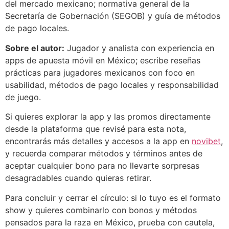
del mercado mexicano; normativa general de la
Secretaría de Gobernación (SEGOB) y guía de métodos
de pago locales.
Sobre el autor:
Jugador y analista con experiencia en
apps de apuesta móvil en México; escribe reseñas
prácticas para jugadores mexicanos con foco en
usabilidad, métodos de pago locales y responsabilidad
de juego.
Si quieres explorar la app y las promos directamente
desde la plataforma que revisé para esta nota,
encontrarás más detalles y accesos a la app en
novibet
,
y recuerda comparar métodos y términos antes de
aceptar cualquier bono para no llevarte sorpresas
desagradables cuando quieras retirar.
Para concluir y cerrar el círculo: si lo tuyo es el formato
show y quieres combinarlo con bonos y métodos
pensados para la raza en México, prueba con cautela,