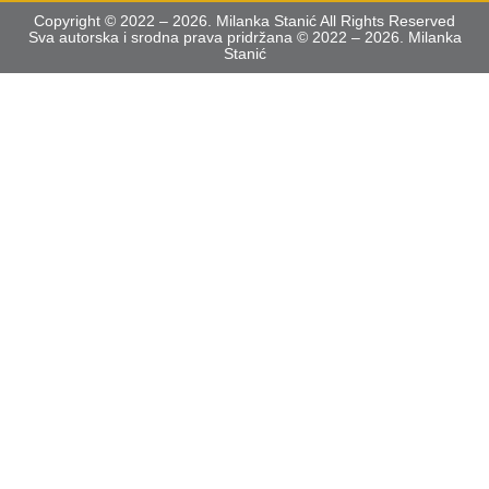
Copyright © 2022 – 2026. Milanka Stanić All Rights Reserved
Sva autorska i srodna prava pridržana © 2022 – 2026. Milanka
Stanić