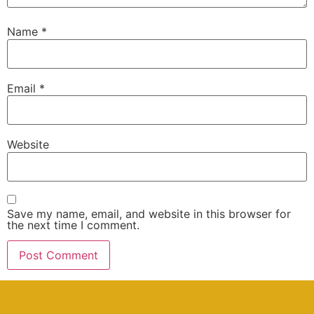
Name
*
Email
*
Website
Save my name, email, and website in this browser for
the next time I comment.