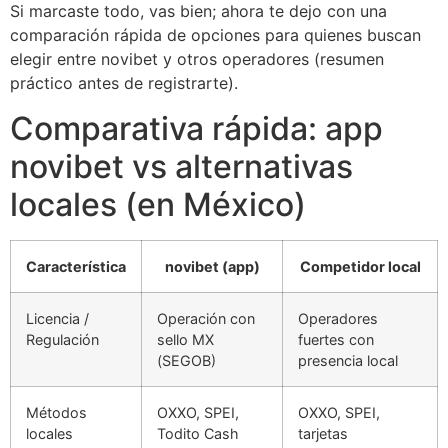
Si marcaste todo, vas bien; ahora te dejo con una
comparación rápida de opciones para quienes buscan
elegir entre novibet y otros operadores (resumen
práctico antes de registrarte).
Comparativa rápida: app
novibet vs alternativas
locales (en México)
Característica
novibet (app)
Competidor local
Licencia /
Operación con
Operadores
Regulación
sello MX
fuertes con
(SEGOB)
presencia local
Métodos
OXXO, SPEI,
OXXO, SPEI,
locales
Todito Cash
tarjetas