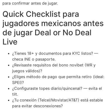
para confirmar antes de jugar.
Quick Checklist para
jugadores mexicanos antes
de jugar Deal or No Deal
Live
¿Tienes 18+ y documentos para KYC listos? —
checa INE o pasaporte.
¿Revisaste requisitos del bono novibet (WR y
juegos válidos)?
¿Eliges método de pago que permita retiro (ideal:
SPEI)?
¿Configuraste topes diario/quincenal? — evita el
tilt.
¿Tu conexión (Telcel/Movistar/AT&T) está estable
para evitar desconexiones?