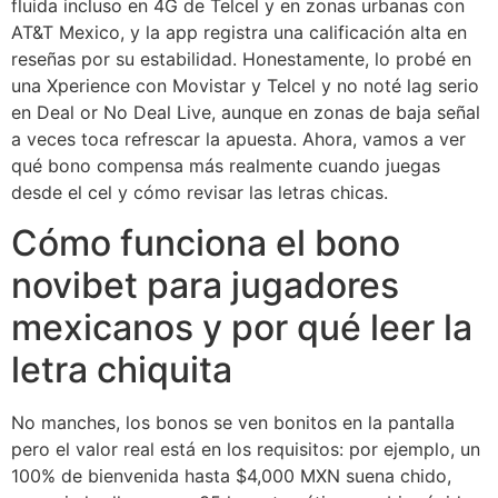
fluida incluso en 4G de Telcel y en zonas urbanas con
AT&T Mexico, y la app registra una calificación alta en
reseñas por su estabilidad. Honestamente, lo probé en
una Xperience con Movistar y Telcel y no noté lag serio
en Deal or No Deal Live, aunque en zonas de baja señal
a veces toca refrescar la apuesta. Ahora, vamos a ver
qué bono compensa más realmente cuando juegas
desde el cel y cómo revisar las letras chicas.
Cómo funciona el bono
novibet para jugadores
mexicanos y por qué leer la
letra chiquita
No manches, los bonos se ven bonitos en la pantalla
pero el valor real está en los requisitos: por ejemplo, un
100% de bienvenida hasta $4,000 MXN suena chido,