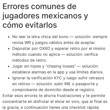
Errores comunes de
jugadores mexicanos y
cómo evitarlos
No leer la letra chica del bono — solución: siempre
revisa WR y juegos válidos antes de aceptar.
Depositar por OXXO y esperar retiro por el mismo
método cuando no aplica — solución: verifica
métodos de retiro.
Jugar sin topes y “chasing losses” — solución:
establece alarmas en la app y usa límites diarios.
Ignorar la verificación KYC y luego sufrir retrasos
en retiros — solución: subir INE o pasaporte y
comprobante de domicilio desde el registro.
Evitar esos errores te ahorra frustraciones y te permite
concentrarte en disfrutar el show en vivo, que al final es
la gracia; a continuación tienes una checklist rápida