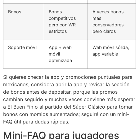
Bonos
Bonos
A veces bonos
competitivos
más
pero con WR
conservadores
estrictos
pero claros
Soporte móvil
App + web
Web móvil sólida,
móvil
app variable
optimizada
Si quieres checar la app y promociones puntuales para
mexicanos, considera abrir la app y revisar la sección
de bonos antes de depositar, porque las promos
cambian seguido y muchas veces conviene más esperar
a El Buen Fin o al partido del Súper Clásico para tomar
bonos con momios aumentados; seguiré con un mini-
FAQ útil para dudas rápidas.
Mini‑FAQ para jugadores