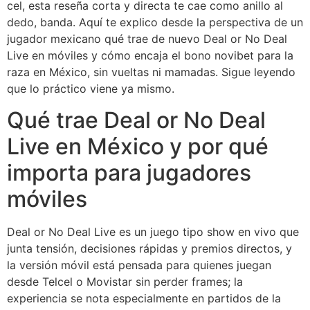
cel, esta reseña corta y directa te cae como anillo al
dedo, banda. Aquí te explico desde la perspectiva de un
jugador mexicano qué trae de nuevo Deal or No Deal
Live en móviles y cómo encaja el bono novibet para la
raza en México, sin vueltas ni mamadas. Sigue leyendo
que lo práctico viene ya mismo.
Qué trae Deal or No Deal
Live en México y por qué
importa para jugadores
móviles
Deal or No Deal Live es un juego tipo show en vivo que
junta tensión, decisiones rápidas y premios directos, y
la versión móvil está pensada para quienes juegan
desde Telcel o Movistar sin perder frames; la
experiencia se nota especialmente en partidos de la