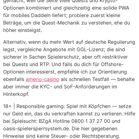
gemacht, weil die Seite viele Quests und Krypto-
Optionen kombiniert und gleichzeitig eine solide PWA
für mobiles Daddeln liefert; probiere zuerst kleine
Beträge, um die Quest-Mechanik zu verstehen, ehe du
höher einsteigst.
Alternativ, wenn du mehr Wert auf deutsche Regulierung
legst, vergleiche Angebote mit GGL-Lizenz; die sind
sicherer in Sachen Spielerschutz, aber oft restriktiver
bei Quests und RTP. Und falls du dich für Offshore-
Optionen interessierst, empfehle ich zur Orientierung
ebenfalls
amerio-casino
als schnellen Testfall — behalte
aber immer die KYC- und SoF-Anforderungen im
Hinterkopf.
18+ | Responsible gaming: Spiel mit Köpfchen — setze
nur Geld ein, das du verkraften kannst zu verlieren. Hilfe
bei Spielsucht: BZgA Hotline 0800 1 37 27 00 und
oasis-spielersperrsystem.de. Die hier gegebenen
Hinweise sind keine Steuer- oder Rechtsberatung.