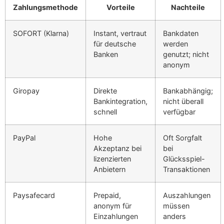
Zahlungsmethode
Vorteile
Nachteile
SOFORT (Klarna)
Instant, vertraut
Bankdaten
für deutsche
werden
Banken
genutzt; nicht
anonym
Giropay
Direkte
Bankabhängig;
Bankintegration,
nicht überall
schnell
verfügbar
PayPal
Hohe
Oft Sorgfalt
Akzeptanz bei
bei
lizenzierten
Glücksspiel-
Anbietern
Transaktionen
Paysafecard
Prepaid,
Auszahlungen
anonym für
müssen
Einzahlungen
anders