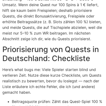
Umsatz. Wenn deine Quest nur 100 Spins à 1 € liefert,
hilft sie kaum beim Freispielen; deshalb priorisiere
Quests, die direkt Bonusaktivierung, Freispiele oder
erhöhte Beitragssätze (z. B. Slots zählen 100 %) bieten,
und meide Quests, die auf Tischspiele abzielen, weil die
meist nur 5–10 % zum WR beitragen. Im nächsten
Abschnitt zeige ich dir, wie du Quests priorisierst.
Priorisierung von Quests in
Deutschland: Checkliste
Here’s what bugs me: Viele Spieler starten blind und
verlieren Zeit. Nutze diese kurze Checkliste, um Quests
realistisch zu bewerten, bevor du loslegst — nach der
Liste erläutere ich echte Fehler, die ich (und andere)
gemacht haben.
Beitragsquote prüfen: Zählt das Quest-Spiel 100 %