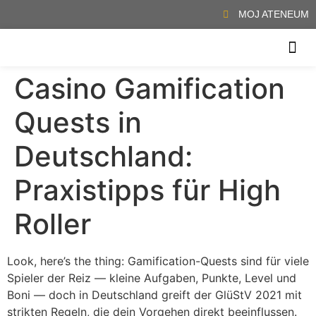
MOJ ATENEUM
Casino Gamification
, απολαμβάνοντας τη ζωντανή ατμόσφαιρα και την αίσθηση της αυθεντικής
ΖΉΣΤΕ ΤΗΝ ΕΜΠΕΙΡΊΑ ΕΝΌΣ ΠΡΑΓΜΑΤΙΚΟΎ Κ
Quests in
Deutschland:
Praxistipps für High
Roller
Look, here’s the thing: Gamification-Quests sind für viele
Spieler der Reiz — kleine Aufgaben, Punkte, Level und
Boni — doch in Deutschland greift der GlüStV 2021 mit
strikten Regeln, die dein Vorgehen direkt beeinflussen.