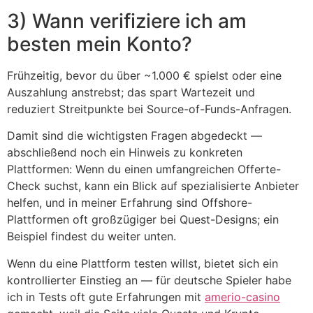
3) Wann verifiziere ich am
besten mein Konto?
Frühzeitig, bevor du über ~1.000 € spielst oder eine
Auszahlung anstrebst; das spart Wartezeit und
reduziert Streitpunkte bei Source-of-Funds-Anfragen.
Damit sind die wichtigsten Fragen abgedeckt —
abschließend noch ein Hinweis zu konkreten
Plattformen: Wenn du einen umfangreichen Offerte-
Check suchst, kann ein Blick auf spezialisierte Anbieter
helfen, und in meiner Erfahrung sind Offshore-
Plattformen oft großzügiger bei Quest-Designs; ein
Beispiel findest du weiter unten.
Wenn du eine Plattform testen willst, bietet sich ein
kontrollierter Einstieg an — für deutsche Spieler habe
ich in Tests oft gute Erfahrungen mit
amerio-casino