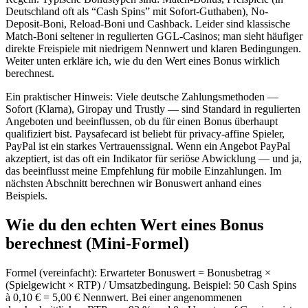
Deutschland oft als “Cash Spins” mit Sofort-Guthaben), No-
Deposit-Boni, Reload-Boni und Cashback. Leider sind klassische
Match-Boni seltener in regulierten GGL-Casinos; man sieht häufiger
direkte Freispiele mit niedrigem Nennwert und klaren Bedingungen.
Weiter unten erkläre ich, wie du den Wert eines Bonus wirklich
berechnest.
Ein praktischer Hinweis: Viele deutsche Zahlungsmethoden —
Sofort (Klarna), Giropay und Trustly — sind Standard in regulierten
Angeboten und beeinflussen, ob du für einen Bonus überhaupt
qualifiziert bist. Paysafecard ist beliebt für privacy-affine Spieler,
PayPal ist ein starkes Vertrauenssignal. Wenn ein Angebot PayPal
akzeptiert, ist das oft ein Indikator für seriöse Abwicklung — und ja,
das beeinflusst meine Empfehlung für mobile Einzahlungen. Im
nächsten Abschnitt berechnen wir Bonuswert anhand eines
Beispiels.
Wie du den echten Wert eines Bonus
berechnest (Mini-Formel)
Formel (vereinfacht): Erwarteter Bonuswert = Bonusbetrag ×
(Spielgewicht × RTP) / Umsatzbedingung. Beispiel: 50 Cash Spins
à 0,10 € = 5,00 € Nennwert. Bei einer angenommenen