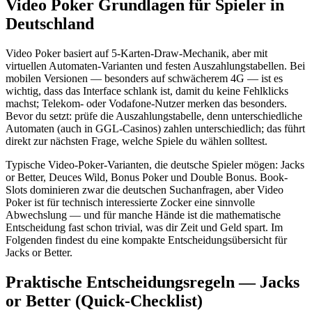
Video Poker Grundlagen für Spieler in
Deutschland
Video Poker basiert auf 5-Karten-Draw-Mechanik, aber mit
virtuellen Automaten-Varianten und festen Auszahlungstabellen. Bei
mobilen Versionen — besonders auf schwächerem 4G — ist es
wichtig, dass das Interface schlank ist, damit du keine Fehlklicks
machst; Telekom- oder Vodafone-Nutzer merken das besonders.
Bevor du setzt: prüfe die Auszahlungstabelle, denn unterschiedliche
Automaten (auch in GGL-Casinos) zahlen unterschiedlich; das führt
direkt zur nächsten Frage, welche Spiele du wählen solltest.
Typische Video-Poker-Varianten, die deutsche Spieler mögen: Jacks
or Better, Deuces Wild, Bonus Poker und Double Bonus. Book-
Slots dominieren zwar die deutschen Suchanfragen, aber Video
Poker ist für technisch interessierte Zocker eine sinnvolle
Abwechslung — und für manche Hände ist die mathematische
Entscheidung fast schon trivial, was dir Zeit und Geld spart. Im
Folgenden findest du eine kompakte Entscheidungsübersicht für
Jacks or Better.
Praktische Entscheidungsregeln — Jacks
or Better (Quick-Checklist)