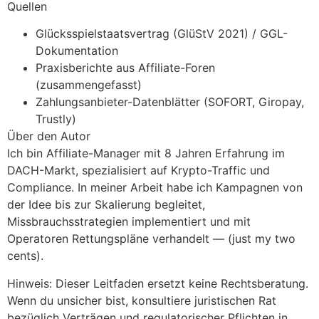
Quellen
Glücksspielstaatsvertrag (GlüStV 2021) / GGL-
Dokumentation
Praxisberichte aus Affiliate-Foren
(zusammengefasst)
Zahlungsanbieter-Datenblätter (SOFORT, Giropay,
Trustly)
Über den Autor
Ich bin Affiliate-Manager mit 8 Jahren Erfahrung im
DACH-Markt, spezialisiert auf Krypto-Traffic und
Compliance. In meiner Arbeit habe ich Kampagnen von
der Idee bis zur Skalierung begleitet,
Missbrauchsstrategien implementiert und mit
Operatoren Rettungspläne verhandelt — (just my two
cents).
Hinweis: Dieser Leitfaden ersetzt keine Rechtsberatung.
Wenn du unsicher bist, konsultiere juristischen Rat
bezüglich Verträgen und regulatorischer Pflichten in