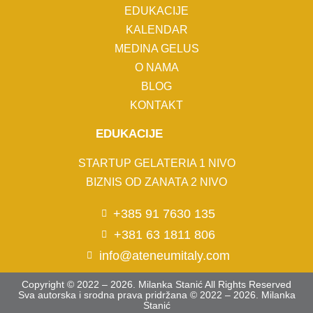
EDUKACIJE
KALENDAR
MEDINA GELUS
O NAMA
BLOG
KONTAKT
EDUKACIJE
STARTUP GELATERIA 1 NIVO
BIZNIS OD ZANATA 2 NIVO
+385 91 7630 135
+381 63 1811 806
info@ateneumitaly.com
Copyright © 2022 – 2026. Milanka Stanić All Rights Reserved
Sva autorska i srodna prava pridržana © 2022 – 2026. Milanka
Stanić